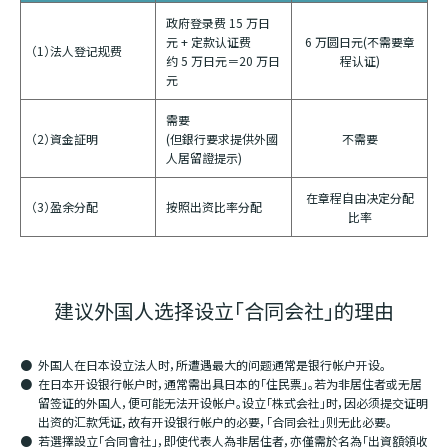
政府登录费 15 万日
元 + 定款认证费
6 万圆日元(不需要章
（1）法人登记规费
约 5 万日元＝20 万日
程认证)
元
需要
（2）資金証明
(但銀行要求提供外國
不需要
人居留證提示)
在章程自由决定分配
（3）盈余分配
按照出资比率分配
比率
建议外国人选择设立「合同会社」的理由
外国人在日本设立法人时，所遭遇最大的问题通常是银行帐户开设。
在日本开设银行帐户时，通常需出具日本的「住民票」。若为非居住者或无居
留签证的外国人，便可能无法开设帐户。设立「株式会社」时，因必须提交证明
出资的汇款凭证，故有开设银行帐户的必要，「合同会社」则无此必要。
若選擇設立「合同會社」，即使代表人為非居住者，亦僅需於名為「出資額領收