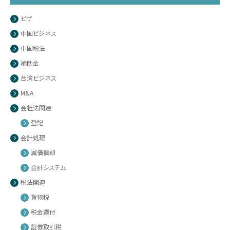
ビザ
中国ビジネス
中国税法
補助金
台湾ビジネス
M&A
会社法関連
登記
会計処理
減価償却
会計システム
税法関連
貨物税
税金還付
証券取引税