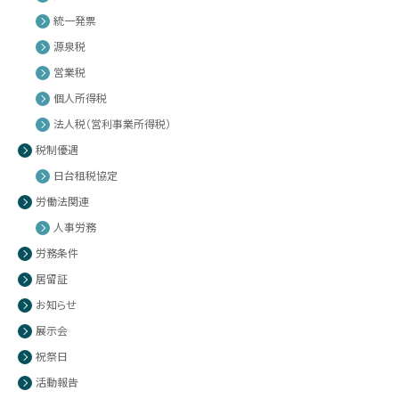
統一発票
源泉税
営業税
個人所得税
法人税（営利事業所得税）
税制優遇
日台租税協定
労働法関連
人事労務
労務条件
居留証
お知らせ
展示会
祝祭日
活動報告