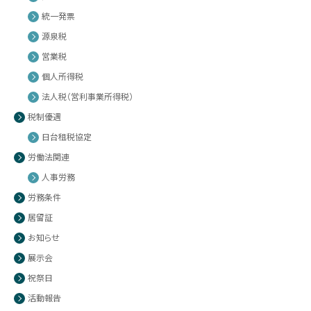
統一発票
源泉税
営業税
個人所得税
法人税（営利事業所得税）
税制優遇
日台租税協定
労働法関連
人事労務
労務条件
居留証
お知らせ
展示会
祝祭日
活動報告