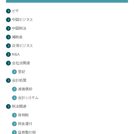
ビザ
中国ビジネス
中国税法
補助金
台湾ビジネス
M&A
会社法関連
登記
会計処理
減価償却
会計システム
税法関連
貨物税
税金還付
証券取引税